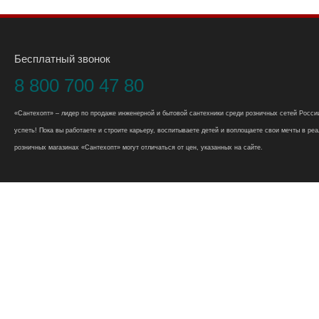
Бесплатный звонок
8 800 700 47 80
«Сантехопт» – лидер по продаже инженерной и бытовой сантехники среди розничных сетей России
успеть! Пока вы работаете и строите карьеру, воспитываете детей и воплощаете свои мечты в реал
розничных магазинах «Сантехопт» могут отличаться от цен, указанных на сайте.