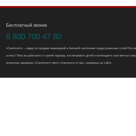
Бесплатный звонок
8 800 700 47 80
«Сантехопт» – лидер по продаже инженерной и бытовой сантехники среди розничных сетей России
успеть! Пока вы работаете и строите карьеру, воспитываете детей и воплощаете свои мечты в реал
розничных магазинах «Сантехопт» могут отличаться от цен, указанных на сайте.