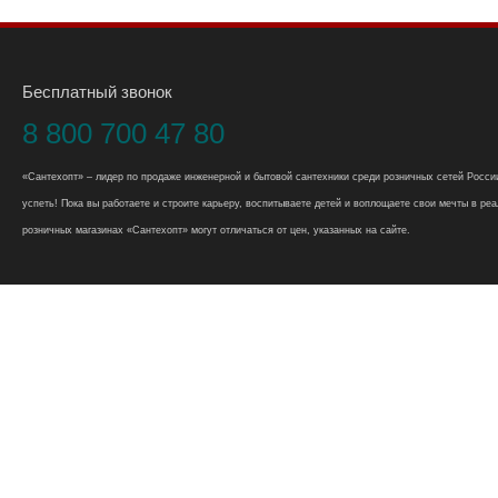
Бесплатный звонок
8 800 700 47 80
«Сантехопт» – лидер по продаже инженерной и бытовой сантехники среди розничных сетей России
успеть! Пока вы работаете и строите карьеру, воспитываете детей и воплощаете свои мечты в реал
розничных магазинах «Сантехопт» могут отличаться от цен, указанных на сайте.