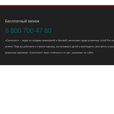
Бесплатный звонок
8 800 700 47 80
«Сантехопт» – лидер по продаже инженерной и бытовой сантехники среди розничных сетей России
успеть! Пока вы работаете и строите карьеру, воспитываете детей и воплощаете свои мечты в реал
розничных магазинах «Сантехопт» могут отличаться от цен, указанных на сайте.