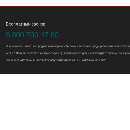
Бесплатный звонок
8 800 700 47 80
«Сантехопт» – лидер по продаже инженерной и бытовой сантехники среди розничных сетей России
успеть! Пока вы работаете и строите карьеру, воспитываете детей и воплощаете свои мечты в реал
розничных магазинах «Сантехопт» могут отличаться от цен, указанных на сайте.