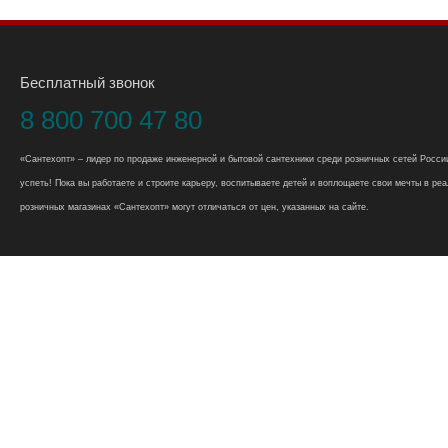
Бесплатный звонок
8 800 700 47 80
«Сантехопт» – лидер по продаже инженерной и бытовой сантехники среди розничных сетей России
успеть! Пока вы работаете и строите карьеру, воспитываете детей и воплощаете свои мечты в реал
розничных магазинах «Сантехопт» могут отличаться от цен, указанных на сайте.