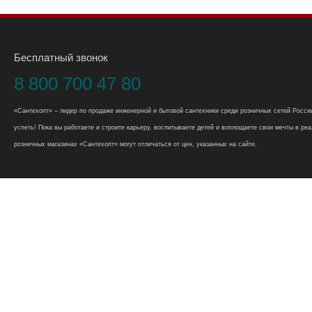
Бесплатный звонок
8 800 700 47 80
«Сантехопт» – лидер по продаже инженерной и бытовой сантехники среди розничных сетей России
успеть! Пока вы работаете и строите карьеру, воспитываете детей и воплощаете свои мечты в реал
розничных магазинах «Сантехопт» могут отличаться от цен, указанных на сайте.