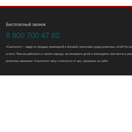
Бесплатный звонок
8 800 700 47 80
«Сантехопт» – лидер по продаже инженерной и бытовой сантехники среди розничных сетей России
успеть! Пока вы работаете и строите карьеру, воспитываете детей и воплощаете свои мечты в реал
розничных магазинах «Сантехопт» могут отличаться от цен, указанных на сайте.