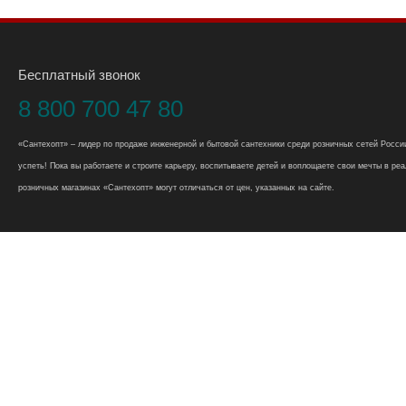
Бесплатный звонок
8 800 700 47 80
«Сантехопт» – лидер по продаже инженерной и бытовой сантехники среди розничных сетей России
успеть! Пока вы работаете и строите карьеру, воспитываете детей и воплощаете свои мечты в реал
розничных магазинах «Сантехопт» могут отличаться от цен, указанных на сайте.