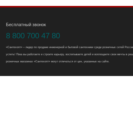
Бесплатный звонок
8 800 700 47 80
«Сантехопт» – лидер по продаже инженерной и бытовой сантехники среди розничных сетей России
успеть! Пока вы работаете и строите карьеру, воспитываете детей и воплощаете свои мечты в реал
розничных магазинах «Сантехопт» могут отличаться от цен, указанных на сайте.