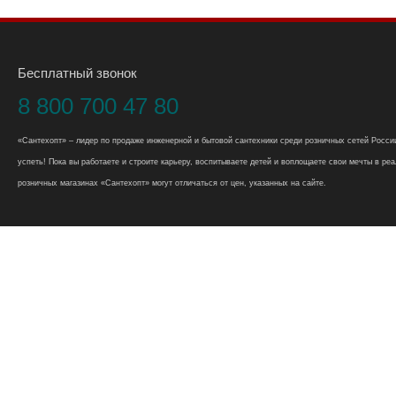
Бесплатный звонок
8 800 700 47 80
«Сантехопт» – лидер по продаже инженерной и бытовой сантехники среди розничных сетей России
успеть! Пока вы работаете и строите карьеру, воспитываете детей и воплощаете свои мечты в реал
розничных магазинах «Сантехопт» могут отличаться от цен, указанных на сайте.