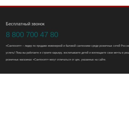
Бесплатный звонок
8 800 700 47 80
«Сантехопт» – лидер по продаже инженерной и бытовой сантехники среди розничных сетей России
успеть! Пока вы работаете и строите карьеру, воспитываете детей и воплощаете свои мечты в реал
розничных магазинах «Сантехопт» могут отличаться от цен, указанных на сайте.