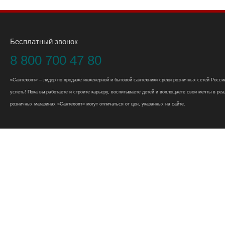
Бесплатный звонок
8 800 700 47 80
«Сантехопт» – лидер по продаже инженерной и бытовой сантехники среди розничных сетей России
успеть! Пока вы работаете и строите карьеру, воспитываете детей и воплощаете свои мечты в реал
розничных магазинах «Сантехопт» могут отличаться от цен, указанных на сайте.