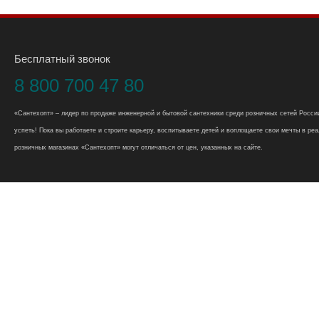
Бесплатный звонок
8 800 700 47 80
«Сантехопт» – лидер по продаже инженерной и бытовой сантехники среди розничных сетей России
успеть! Пока вы работаете и строите карьеру, воспитываете детей и воплощаете свои мечты в реал
розничных магазинах «Сантехопт» могут отличаться от цен, указанных на сайте.