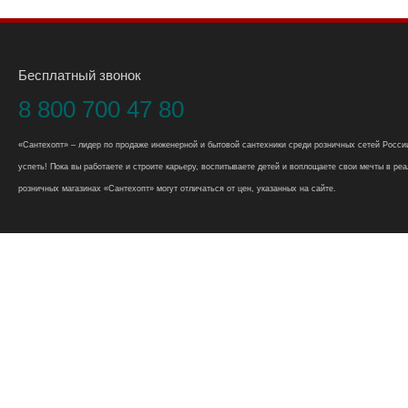
Бесплатный звонок
8 800 700 47 80
«Сантехопт» – лидер по продаже инженерной и бытовой сантехники среди розничных сетей России
успеть! Пока вы работаете и строите карьеру, воспитываете детей и воплощаете свои мечты в реал
розничных магазинах «Сантехопт» могут отличаться от цен, указанных на сайте.