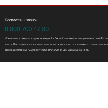
Бесплатный звонок
8 800 700 47 80
«Сантехопт» – лидер по продаже инженерной и бытовой сантехники среди розничных сетей России
успеть! Пока вы работаете и строите карьеру, воспитываете детей и воплощаете свои мечты в реал
розничных магазинах «Сантехопт» могут отличаться от цен, указанных на сайте.