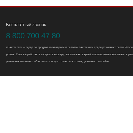
Бесплатный звонок
8 800 700 47 80
«Сантехопт» – лидер по продаже инженерной и бытовой сантехники среди розничных сетей России
успеть! Пока вы работаете и строите карьеру, воспитываете детей и воплощаете свои мечты в реал
розничных магазинах «Сантехопт» могут отличаться от цен, указанных на сайте.