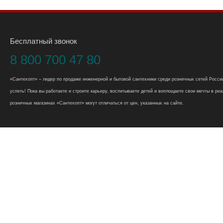
Бесплатный звонок
8 800 700 47 80
«Сантехопт» – лидер по продаже инженерной и бытовой сантехники среди розничных сетей России
успеть! Пока вы работаете и строите карьеру, воспитываете детей и воплощаете свои мечты в реал
розничных магазинах «Сантехопт» могут отличаться от цен, указанных на сайте.