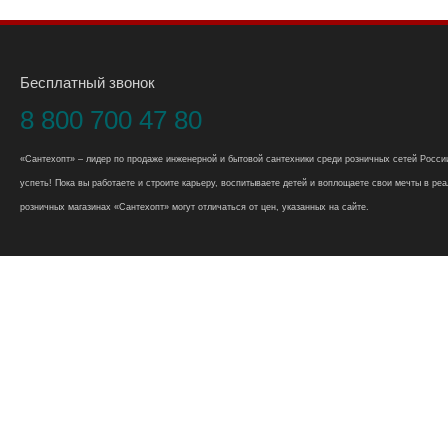
Бесплатный звонок
8 800 700 47 80
«Сантехопт» – лидер по продаже инженерной и бытовой сантехники среди розничных сетей России
успеть! Пока вы работаете и строите карьеру, воспитываете детей и воплощаете свои мечты в реал
розничных магазинах «Сантехопт» могут отличаться от цен, указанных на сайте.