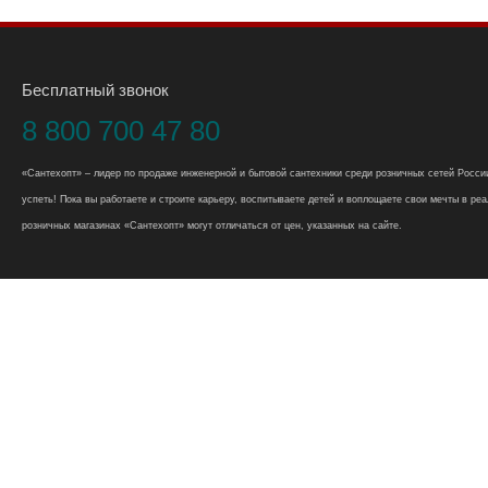
Бесплатный звонок
8 800 700 47 80
«Сантехопт» – лидер по продаже инженерной и бытовой сантехники среди розничных сетей России
успеть! Пока вы работаете и строите карьеру, воспитываете детей и воплощаете свои мечты в реал
розничных магазинах «Сантехопт» могут отличаться от цен, указанных на сайте.