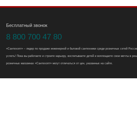
Бесплатный звонок
8 800 700 47 80
«Сантехопт» – лидер по продаже инженерной и бытовой сантехники среди розничных сетей России
успеть! Пока вы работаете и строите карьеру, воспитываете детей и воплощаете свои мечты в реал
розничных магазинах «Сантехопт» могут отличаться от цен, указанных на сайте.