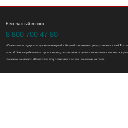
Бесплатный звонок
8 800 700 47 80
«Сантехопт» – лидер по продаже инженерной и бытовой сантехники среди розничных сетей России
успеть! Пока вы работаете и строите карьеру, воспитываете детей и воплощаете свои мечты в реал
розничных магазинах «Сантехопт» могут отличаться от цен, указанных на сайте.