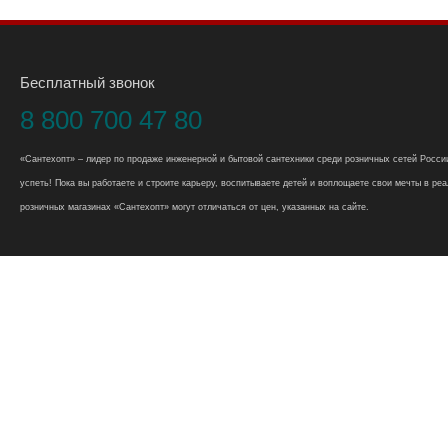
Бесплатный звонок
8 800 700 47 80
«Сантехопт» – лидер по продаже инженерной и бытовой сантехники среди розничных сетей России
успеть! Пока вы работаете и строите карьеру, воспитываете детей и воплощаете свои мечты в реал
розничных магазинах «Сантехопт» могут отличаться от цен, указанных на сайте.