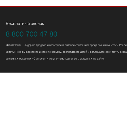
Бесплатный звонок
8 800 700 47 80
«Сантехопт» – лидер по продаже инженерной и бытовой сантехники среди розничных сетей России
успеть! Пока вы работаете и строите карьеру, воспитываете детей и воплощаете свои мечты в реал
розничных магазинах «Сантехопт» могут отличаться от цен, указанных на сайте.