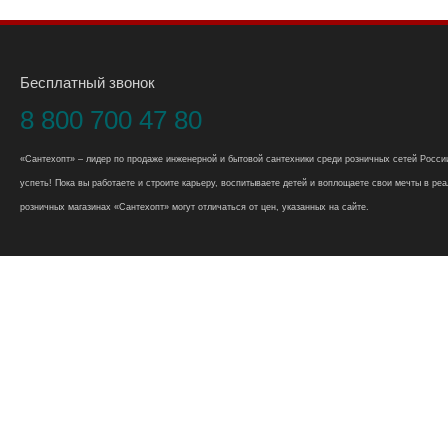
Бесплатный звонок
8 800 700 47 80
«Сантехопт» – лидер по продаже инженерной и бытовой сантехники среди розничных сетей России
успеть! Пока вы работаете и строите карьеру, воспитываете детей и воплощаете свои мечты в реал
розничных магазинах «Сантехопт» могут отличаться от цен, указанных на сайте.