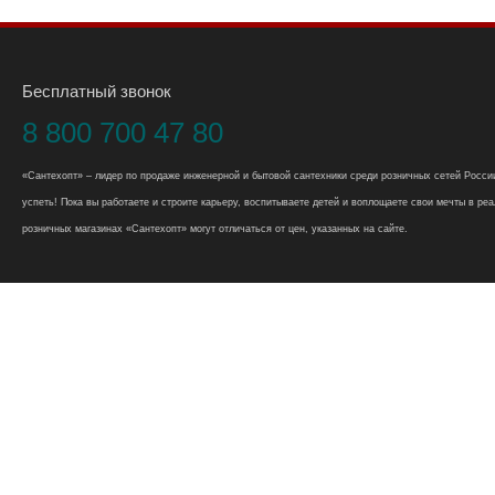
Бесплатный звонок
8 800 700 47 80
«Сантехопт» – лидер по продаже инженерной и бытовой сантехники среди розничных сетей России
успеть! Пока вы работаете и строите карьеру, воспитываете детей и воплощаете свои мечты в реал
розничных магазинах «Сантехопт» могут отличаться от цен, указанных на сайте.