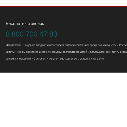
Бесплатный звонок
8 800 700 47 80
«Сантехопт» – лидер по продаже инженерной и бытовой сантехники среди розничных сетей России
успеть! Пока вы работаете и строите карьеру, воспитываете детей и воплощаете свои мечты в реал
розничных магазинах «Сантехопт» могут отличаться от цен, указанных на сайте.