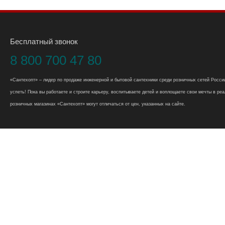
Бесплатный звонок
8 800 700 47 80
«Сантехопт» – лидер по продаже инженерной и бытовой сантехники среди розничных сетей России
успеть! Пока вы работаете и строите карьеру, воспитываете детей и воплощаете свои мечты в реал
розничных магазинах «Сантехопт» могут отличаться от цен, указанных на сайте.