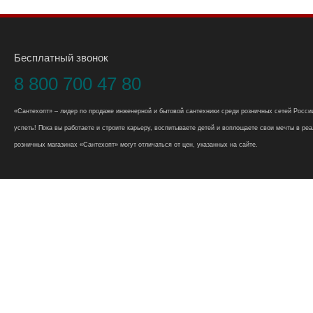
Бесплатный звонок
8 800 700 47 80
«Сантехопт» – лидер по продаже инженерной и бытовой сантехники среди розничных сетей России
успеть! Пока вы работаете и строите карьеру, воспитываете детей и воплощаете свои мечты в реал
розничных магазинах «Сантехопт» могут отличаться от цен, указанных на сайте.