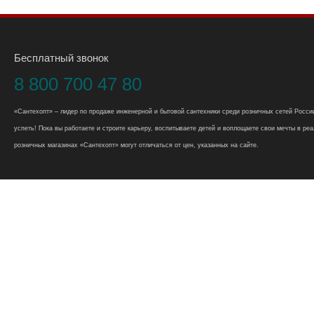
Бесплатный звонок
8 800 700 47 80
«Сантехопт» – лидер по продаже инженерной и бытовой сантехники среди розничных сетей России
успеть! Пока вы работаете и строите карьеру, воспитываете детей и воплощаете свои мечты в реал
розничных магазинах «Сантехопт» могут отличаться от цен, указанных на сайте.