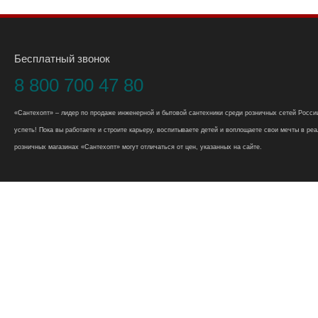
Бесплатный звонок
8 800 700 47 80
«Сантехопт» – лидер по продаже инженерной и бытовой сантехники среди розничных сетей России
успеть! Пока вы работаете и строите карьеру, воспитываете детей и воплощаете свои мечты в реал
розничных магазинах «Сантехопт» могут отличаться от цен, указанных на сайте.