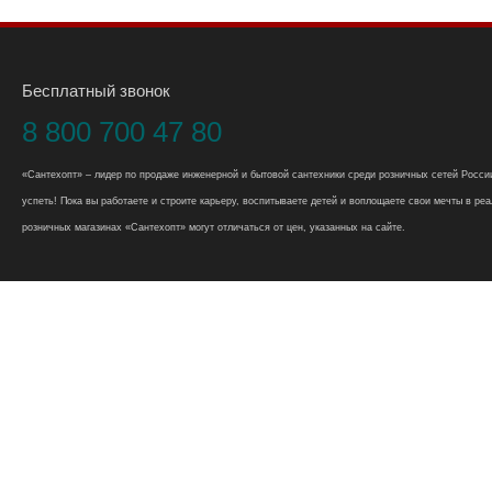
Бесплатный звонок
8 800 700 47 80
«Сантехопт» – лидер по продаже инженерной и бытовой сантехники среди розничных сетей России
успеть! Пока вы работаете и строите карьеру, воспитываете детей и воплощаете свои мечты в реал
розничных магазинах «Сантехопт» могут отличаться от цен, указанных на сайте.