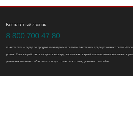
Бесплатный звонок
8 800 700 47 80
«Сантехопт» – лидер по продаже инженерной и бытовой сантехники среди розничных сетей России
успеть! Пока вы работаете и строите карьеру, воспитываете детей и воплощаете свои мечты в реал
розничных магазинах «Сантехопт» могут отличаться от цен, указанных на сайте.