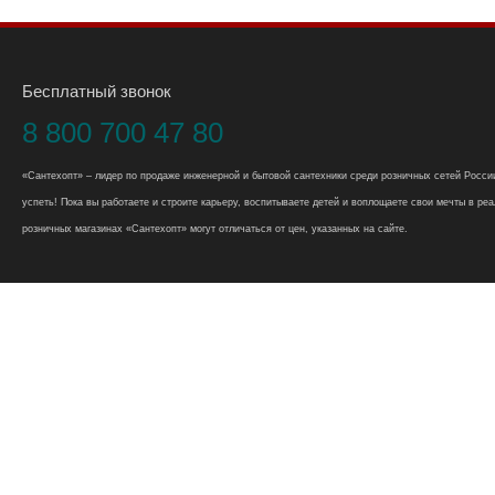
Бесплатный звонок
8 800 700 47 80
«Сантехопт» – лидер по продаже инженерной и бытовой сантехники среди розничных сетей России
успеть! Пока вы работаете и строите карьеру, воспитываете детей и воплощаете свои мечты в реал
розничных магазинах «Сантехопт» могут отличаться от цен, указанных на сайте.