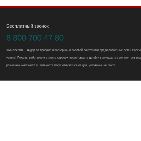
Бесплатный звонок
8 800 700 47 80
«Сантехопт» – лидер по продаже инженерной и бытовой сантехники среди розничных сетей России
успеть! Пока вы работаете и строите карьеру, воспитываете детей и воплощаете свои мечты в реал
розничных магазинах «Сантехопт» могут отличаться от цен, указанных на сайте.