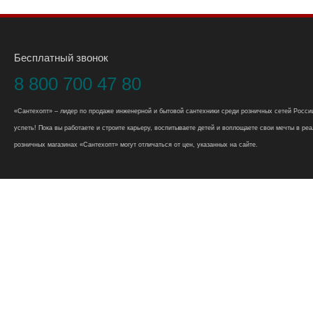
Бесплатный звонок
8 800 700 47 80
«Сантехопт» – лидер по продаже инженерной и бытовой сантехники среди розничных сетей России
успеть! Пока вы работаете и строите карьеру, воспитываете детей и воплощаете свои мечты в реал
розничных магазинах «Сантехопт» могут отличаться от цен, указанных на сайте.