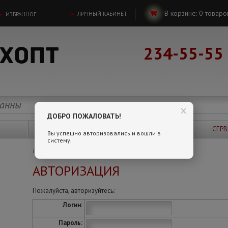
В корзине:
0
товаро
ЛИЧНЫЙ КАБИНЕТ
ИЗБРАННОЕ
234-55-55
ДОБРО ПОЖАЛОВАТЬ!
ОПЛАТА И ДОСТАВКА
СЕРВ
Вы успешно авторизовались и вошли в
систему.
ГЛАВНАЯ
/
АВТОРИЗАЦИЯ
АВТОРИЗАЦИЯ
Пожалуйста, авторизуйтесь:
Логин:
Пароль: