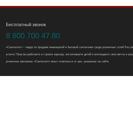
Бесплатный звонок
8 800 700 47 80
«Сантехопт» – лидер по продаже инженерной и бытовой сантехники среди розничных сетей России
успеть! Пока вы работаете и строите карьеру, воспитываете детей и воплощаете свои мечты в реал
розничных магазинах «Сантехопт» могут отличаться от цен, указанных на сайте.