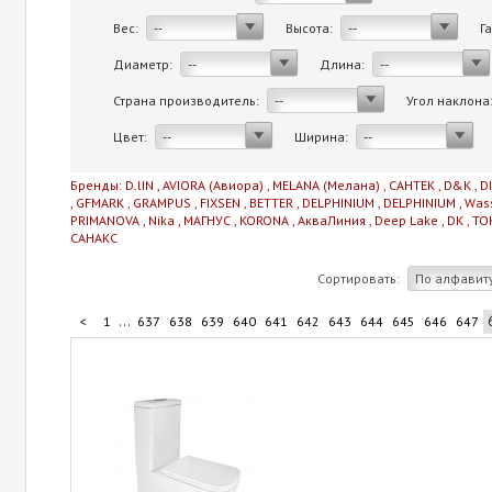
Вес:
Высота:
Г
--
--
Диаметр:
Длина:
--
--
Страна производитель:
Угол наклона
--
Цвет:
Ширина:
--
--
Бренды:
D.lIN
,
AVIORA (Авиора)
,
MELANA (Мелана)
,
САНТЕК
,
D&K
,
D
,
GFMARK
,
GRAMPUS
,
FIXSEN
,
BETTER
,
DELPHINIUM
,
DELPHINIUM
,
Was
PRIMANOVA
,
Nika
,
МАГНУС
,
KORONA
,
АкваЛиния
,
Deep Lake
,
DK
,
TO
САНАКС
Сортировать:
По алфавит
...
<
1
637
638
639
640
641
642
643
644
645
646
647
...
657
658
659
660
706
>