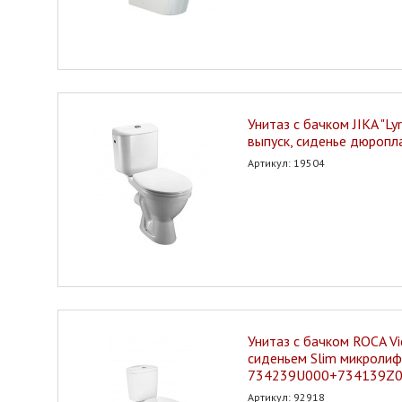
Унитаз с бачком JIKA "Ly
выпуск, сиденье дюропл
Артикул: 19504
Унитаз с бачком ROCA Vic
сиденьем Slim микроли
734239U000+734139Z
Артикул: 92918