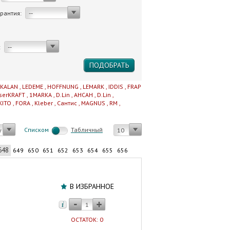
арантия:
--
:
--
IKALAN
,
LEDEME
,
HOFFNUNG
,
LEMARK
,
IDDIS
,
FRAP
serKRAFT
,
1MARKA
,
D.Lin
,
AHCAH
,
D.Lin
,
KITO
,
FORA
,
Kleber
,
Сантис
,
MAGNUS
,
RM
,
Cписком
Табличный
у
10
648
649
650
651
652
653
654
655
656
Унитаз
с
В ИЗБРАННОЕ
бачком
AZARIO
САВИЯ
ОСТАТОК: 0
безободковый