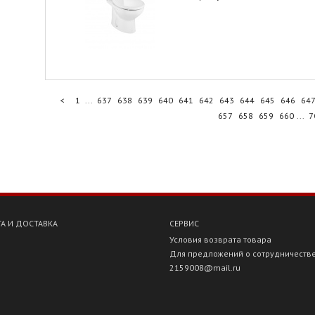
<
1
...
637
638
639
640
641
642
643
644
645
646
64
657
658
659
660
...
7
А И ДОСТАВКА
СЕРВИС
Условия возврата товара
Для предложений о сотрудничеств
2159008@mail.ru