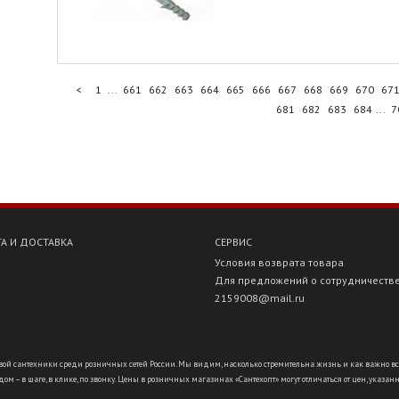
<
1
...
661
662
663
664
665
666
667
668
669
670
67
681
682
683
684
...
7
А И ДОСТАВКА
СЕРВИС
Условия возврата товара
Для предложений о сотрудничеств
2159008@mail.ru
ой сантехники среди розничных сетей России. Мы видим, насколько стремительна жизнь и как важно всё ус
ом – в шаге, в клике, по звонку. Цены в розничных магазинах «Сантехопт» могут отличаться от цен, указан