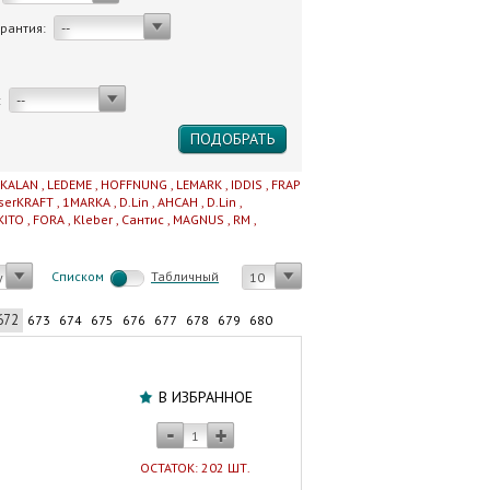
арантия:
--
:
--
IKALAN
,
LEDEME
,
HOFFNUNG
,
LEMARK
,
IDDIS
,
FRAP
serKRAFT
,
1MARKA
,
D.Lin
,
AHCAH
,
D.Lin
,
KITO
,
FORA
,
Kleber
,
Сантис
,
MAGNUS
,
RM
,
Cписком
Табличный
у
10
672
673
674
675
676
677
678
679
680
Хомут
с
В ИЗБРАННОЕ
шурупом/
дюбелем
3/8
ОСТАТОК: 202 ШТ.
*