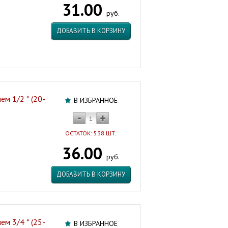
31.00
(15-
руб.
18
мм.)
ДОБАВИТЬ В КОРЗИНУ
Россия
Артикул:
17735
м 1/2 * (20-
В ИЗБРАННОЕ
ОСТАТОК: 538 ШТ.
36.00
руб.
ДОБАВИТЬ В КОРЗИНУ
м 3/4 * (25-
В ИЗБРАННОЕ