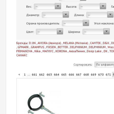
Вес:
Высота:
Г
--
--
Диаметр:
Длина:
--
--
Страна производитель:
Угол наклона
--
Цвет:
Ширина:
--
--
Бренды:
D.lIN
,
AVIORA (Авиора)
,
MELANA (Мелана)
,
САНТЕК
,
D&K
,
D
,
GFMARK
,
GRAMPUS
,
FIXSEN
,
BETTER
,
DELPHINIUM
,
DELPHINIUM
,
Was
PRIMANOVA
,
Nika
,
МАГНУС
,
KORONA
,
АкваЛиния
,
Deep Lake
,
DK
,
TO
САНАКС
Сортировать:
По алфавит
...
<
1
661
662
663
664
665
666
667
668
669
670
671
...
681
682
683
684
706
>