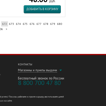
руб.
ДОБАВИТЬ В КОРЗИНУ
1
672
673
674
675
676
677
678
679
680
06
>
КОНТАКТЫ
Магазины и пункты выдачи
е
Бесплатный звонок по России
8 800 700 47 80
петь! Пока вы работаете и строите карьеру, воспитываете детей
ных на сайте.