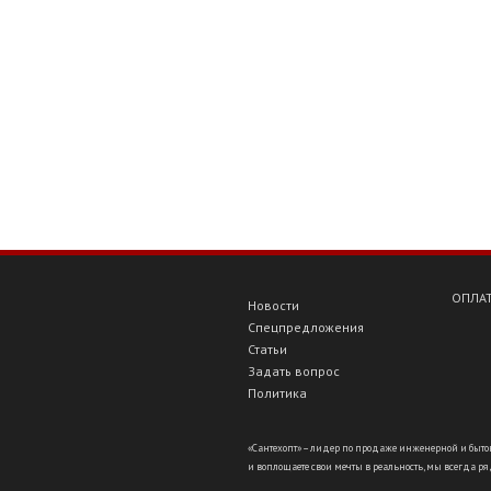
ОПЛАТ
Новости
Спецпредложения
Статьи
Задать вопрос
Политика
«Сантехопт» – лидер по продаже инженерной и бытов
и воплощаете свои мечты в реальность, мы всегда ряд