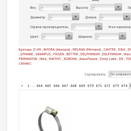
Вес:
Высота:
Г
--
--
Диаметр:
Длина:
--
--
Страна производитель:
Угол наклона
--
Цвет:
Ширина:
--
--
Бренды:
D.lIN
,
AVIORA (Авиора)
,
MELANA (Мелана)
,
САНТЕК
,
D&K
,
D
,
GFMARK
,
GRAMPUS
,
FIXSEN
,
BETTER
,
DELPHINIUM
,
DELPHINIUM
,
Was
PRIMANOVA
,
Nika
,
МАГНУС
,
KORONA
,
АкваЛиния
,
Deep Lake
,
DK
,
TO
САНАКС
Сортировать:
По алфавит
...
<
1
664
665
666
667
668
669
670
671
672
673
674
...
684
685
686
687
706
>