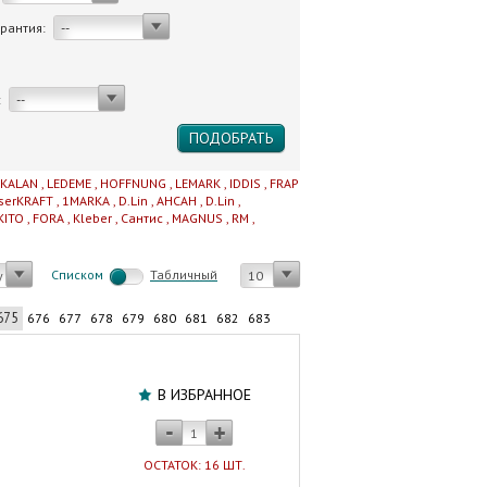
арантия:
--
:
--
IKALAN
,
LEDEME
,
HOFFNUNG
,
LEMARK
,
IDDIS
,
FRAP
serKRAFT
,
1MARKA
,
D.Lin
,
AHCAH
,
D.Lin
,
KITO
,
FORA
,
Kleber
,
Сантис
,
MAGNUS
,
RM
,
Cписком
Табличный
у
10
675
676
677
678
679
680
681
682
683
Хомут
червячный
В ИЗБРАННОЕ
110-
130
(А45-
ОСТАТОК: 16 ШТ.
017)