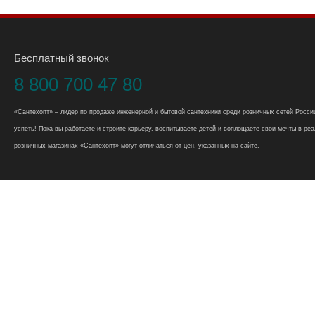
Бесплатный звонок
8 800 700 47 80
«Сантехопт» – лидер по продаже инженерной и бытовой сантехники среди розничных сетей России
успеть! Пока вы работаете и строите карьеру, воспитываете детей и воплощаете свои мечты в реал
розничных магазинах «Сантехопт» могут отличаться от цен, указанных на сайте.