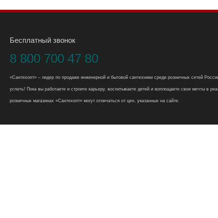
Бесплатный звонок
8 800 700 47 80
«Сантехопт» – лидер по продаже инженерной и бытовой сантехники среди розничных сетей России
успеть! Пока вы работаете и строите карьеру, воспитываете детей и воплощаете свои мечты в реал
розничных магазинах «Сантехопт» могут отличаться от цен, указанных на сайте.