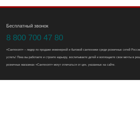
Бесплатный звонок
8 800 700 47 80
«Сантехопт» – лидер по продаже инженерной и бытовой сантехники среди розничных сетей России
успеть! Пока вы работаете и строите карьеру, воспитываете детей и воплощаете свои мечты в реал
розничных магазинах «Сантехопт» могут отличаться от цен, указанных на сайте.