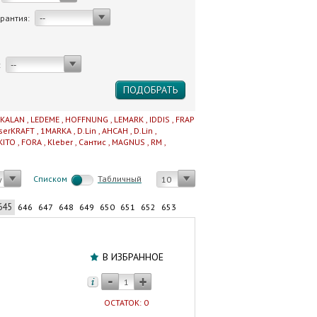
арантия:
--
:
--
IKALAN
,
LEDEME
,
HOFFNUNG
,
LEMARK
,
IDDIS
,
FRAP
serKRAFT
,
1MARKA
,
D.Lin
,
AHCAH
,
D.Lin
,
KITO
,
FORA
,
Kleber
,
Сантис
,
MAGNUS
,
RM
,
Cписком
Табличный
у
10
645
646
647
648
649
650
651
652
653
Умывальник
над
В ИЗБРАННОЕ
стиральной
машиной
MARRBAXX
ОСТАТОК: 0
"Аврора"