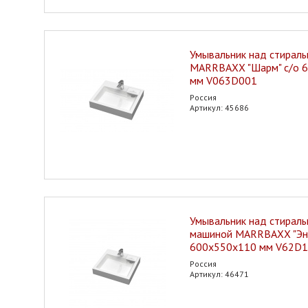
Умывальник над стирал
MARRBAXX "Шарм" с/о 
мм V063D001
Россия
Артикул: 45686
Умывальник над стираль
машиной MARRBAXX "Эни
600х550х110 мм V62D1
Россия
Артикул: 46471