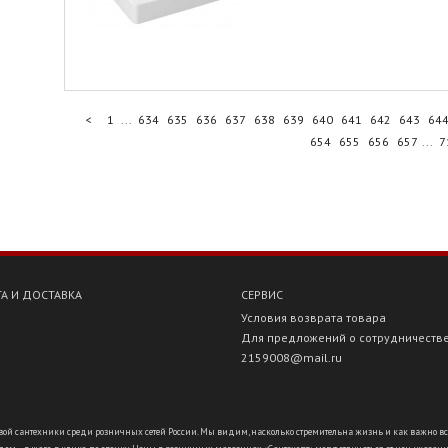
<
1
...
634
635
636
637
638
639
640
641
642
643
64
654
655
656
657
...
7
А И ДОСТАВКА
СЕРВИС
Условия возврата товара
Для предложений о сотрудничеств
2159008@mail.ru
ой сантехники среди розничных сетей России. Мы видим, насколько стремительна жизнь и как важно всё ус