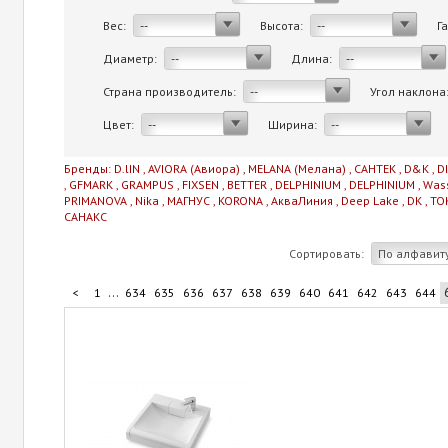
Вес:
Высота:
Г
--
--
Диаметр:
Длина:
--
--
Страна производитель:
Угол наклона
--
Цвет:
Ширина:
--
--
Бренды:
D.lIN
,
AVIORA (Авиора)
,
MELANA (Мелана)
,
САНТЕК
,
D&K
,
D
,
GFMARK
,
GRAMPUS
,
FIXSEN
,
BETTER
,
DELPHINIUM
,
DELPHINIUM
,
Was
PRIMANOVA
,
Nika
,
МАГНУС
,
KORONA
,
АкваЛиния
,
Deep Lake
,
DK
,
TO
САНАКС
Сортировать:
По алфавит
...
<
1
634
635
636
637
638
639
640
641
642
643
644
...
654
655
656
657
710
>