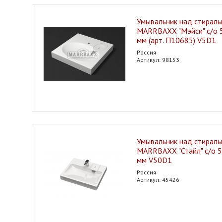
Умывальник над стирал
MARRBAXX "Мэйси" с/о
мм (арт. П10685) V5D1
Россия
Артикул: 98153
Умывальник над стирал
MARRBAXX "Стайл" с/о 
мм V50D1
Россия
Артикул: 45426