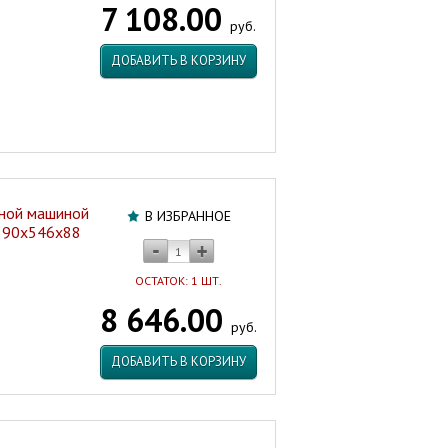
7 108.00
с/
руб.
о
600х600х105
ДОБАВИТЬ В КОРЗИНУ
мм
Россия
Артикул:
42975
ьной машиной
В ИЗБРАННОЕ
590х546х88
ОСТАТОК: 1 ШТ.
8 646.00
руб.
ДОБАВИТЬ В КОРЗИНУ