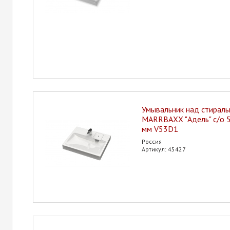
Умывальник над стирал
MARRBAXX "Адель" с/о 
мм V53D1
Россия
Артикул: 45427