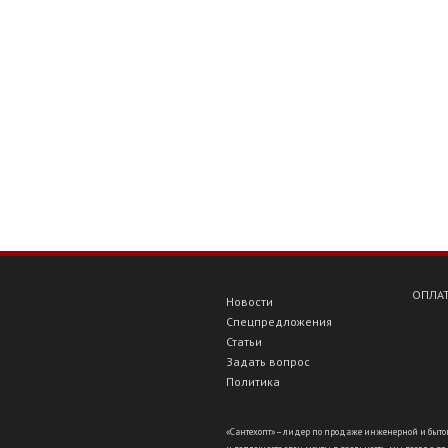
ОПЛАТ
Новости
Спецпредложения
Статьи
Задать вопрос
Политика
«Сантехопт» – лидер по продаже инженерной и бытов