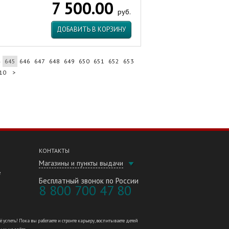
7 500.00
руб.
ДОБАВИТЬ В КОРЗИНУ
4
645
646
647
648
649
650
651
652
653
10
>
КОНТАКТЫ
Магазины и пункты выдачи
е
Бесплатный звонок по России
8 800 700 47 80
петь! Пока вы работаете и строите карьеру, воспитываете детей