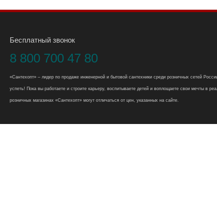
Бесплатный звонок
8 800 700 47 80
«Сантехопт» – лидер по продаже инженерной и бытовой сантехники среди розничных сетей России
успеть! Пока вы работаете и строите карьеру, воспитываете детей и воплощаете свои мечты в реал
розничных магазинах «Сантехопт» могут отличаться от цен, указанных на сайте.