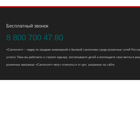
Бесплатный звонок
8 800 700 47 80
«Сантехопт» – лидер по продаже инженерной и бытовой сантехники среди розничных сетей России
успеть! Пока вы работаете и строите карьеру, воспитываете детей и воплощаете свои мечты в реал
розничных магазинах «Сантехопт» могут отличаться от цен, указанных на сайте.