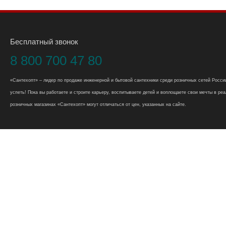
Бесплатный звонок
8 800 700 47 80
«Сантехопт» – лидер по продаже инженерной и бытовой сантехники среди розничных сетей России
успеть! Пока вы работаете и строите карьеру, воспитываете детей и воплощаете свои мечты в реал
розничных магазинах «Сантехопт» могут отличаться от цен, указанных на сайте.