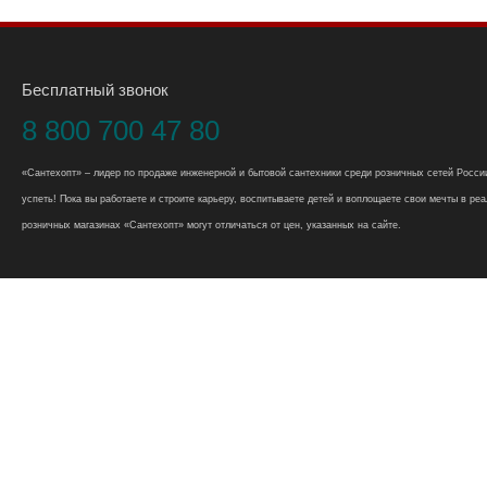
Бесплатный звонок
8 800 700 47 80
«Сантехопт» – лидер по продаже инженерной и бытовой сантехники среди розничных сетей России
успеть! Пока вы работаете и строите карьеру, воспитываете детей и воплощаете свои мечты в реал
розничных магазинах «Сантехопт» могут отличаться от цен, указанных на сайте.