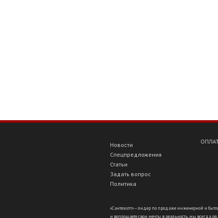
ОПЛАТ
Новости
Спецпредложения
Статьи
Задать вопрос
Политика
«Сантехопт» – лидер по продаже инженерной и бытов
и воплощаете свои мечты в реальность, мы всегда ряд