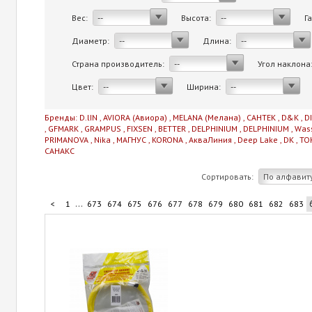
Вес:
Высота:
Г
--
--
Диаметр:
Длина:
--
--
Страна производитель:
Угол наклона
--
Цвет:
Ширина:
--
--
Бренды:
D.lIN
,
AVIORA (Авиора)
,
MELANA (Мелана)
,
САНТЕК
,
D&K
,
D
,
GFMARK
,
GRAMPUS
,
FIXSEN
,
BETTER
,
DELPHINIUM
,
DELPHINIUM
,
Was
PRIMANOVA
,
Nika
,
МАГНУС
,
KORONA
,
АкваЛиния
,
Deep Lake
,
DK
,
TO
САНАКС
Сортировать:
По алфавит
...
<
1
673
674
675
676
677
678
679
680
681
682
683
...
693
694
695
696
706
>