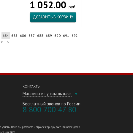
1 052.00
руб.
ДОБАВИТЬ В КОРЗИНУ
3
684
685
686
687
688
689
690
691
692
06
>
КОНТАКТЫ
Магазины и пункты выдачи
е
Бесплатный звонок по России
8 800 700 47 80
петь! Пока вы работаете и строите карьеру, воспитываете детей
ных на сайте.