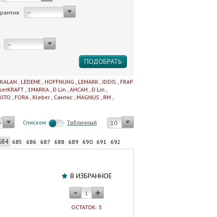
арантия:
--
:
--
IKALAN
,
LEDEME
,
HOFFNUNG
,
LEMARK
,
IDDIS
,
FRAP
serKRAFT
,
1MARKA
,
D.Lin
,
AHCAH
,
D.Lin
,
KITO
,
FORA
,
Kleber
,
Сантис
,
MAGNUS
,
RM
,
Cписком
Табличный
у
10
684
685
686
687
688
689
690
691
692
Шланг
для
В ИЗБРАННОЕ
газа
1/2"
250
ОСТАТОК: 3
см