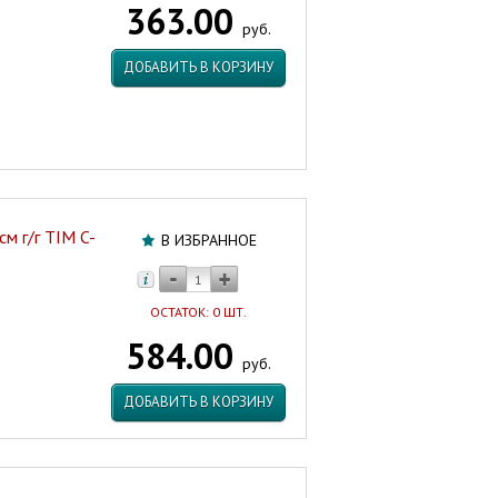
363.00
г/
руб.
ш
ЗИП-
ДОБАВИТЬ В КОРЗИНУ
ФЛЕКС
Россия
Артикул:
46580
см г/г TIM C-
В ИЗБРАННОЕ
ОСТАТОК: 0 ШТ.
584.00
руб.
ДОБАВИТЬ В КОРЗИНУ