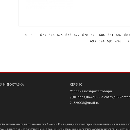
<
1
...
673
674
675
676
677
678
679
680
681
682
68
693
694
695
696
...
7
А И ДОСТАВКА
СЕРВИС
Условия возврата товара
Для предложений о сотрудничеств
2159008@mail.ru
ой сантехники среди розничных сетей России. Мы видим, насколько стремительна жизнь и как важно всё ус
ом – в шаге, в клике, по звонку. Цены в розничных магазинах «Сантехопт» могут отличаться от цен, указан